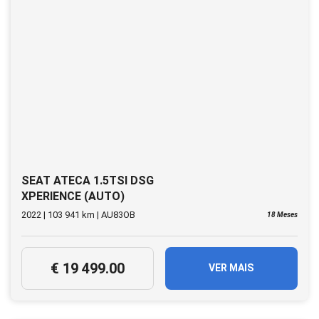
SEAT ATECA 1.5TSI DSG
XPERIENCE (AUTO)
2022 | 103 941 km | AU83OB
18 Meses
€ 19 499.00
VER MAIS