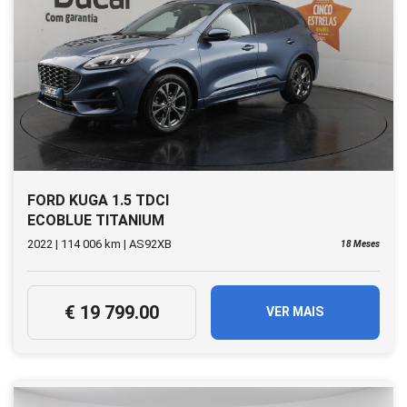
FORD KUGA 1.5 TDCI
ECOBLUE TITANIUM
(AUTO)
2022 | 114 006 km | AS92XB
18 Meses
€ 19 799.00
VER MAIS