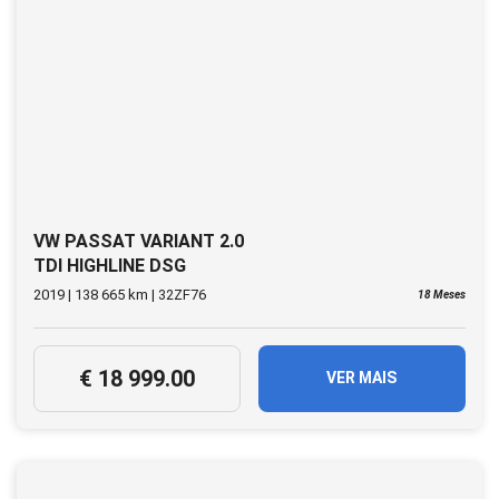
VW PASSAT VARIANT 2.0
TDI HIGHLINE DSG
(AUTO)
2019 | 138 665 km | 32ZF76
18 Meses
€ 18 999.00
VER MAIS