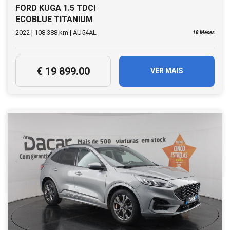
FORD KUGA 1.5 TDCI
ECOBLUE TITANIUM
AUTO
2022 | 108 388 km | AU54AL
18 Meses
€ 19 899.00
VER MAIS