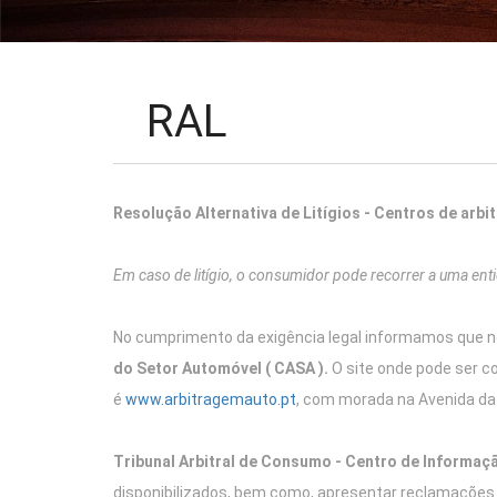
RAL
Resolução Alternativa de Litígios - Centros de arb
Em caso de litígio, o consumidor pode recorrer a uma enti
No cumprimento da exigência legal informamos que no
do Setor Automóvel ( CASA ).
O site onde pode ser c
é
www.arbitragemauto.pt
, com morada na Avenida da
Tribunal Arbitral de Consumo - Centro de Informa
disponibilizados, bem como, apresentar reclamações 