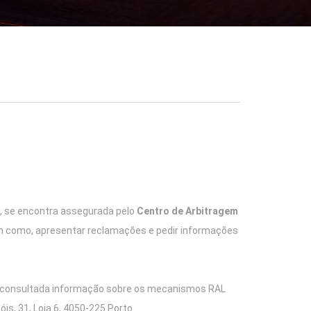
o, se encontra assegurada pelo
Centro de Arbitragem
m como, apresentar reclamações e pedir informações
 consultada informação sobre os mecanismos RAL
is, 31, Loja 6, 4050-225 Porto.