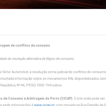
itragem de conflitos de consumo
dade de resolução alternativa de litígios de consumo.
 Setor Automóvel, a resolução extra-judicial de conflitos de consum
onsultada informação sobre os mecanismos RAL disponibilizados, be
 República, Nº44, 3ºESQ 1050-194 Lisboa.
ção de Consumo e Arbitragem do Porto (CICAP)
.
O
site
onde pode ser
e pedir informações é
www.cicap.pt
, com morada na
Rua Damião de Gó