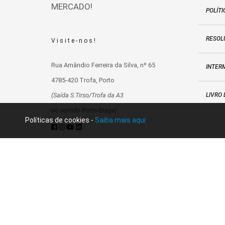
MERCADO!
POLÍTI
RESOLU
Visite-nos!
Rua Amândio Ferreira da Silva, nº 65
INTER
4785-420 Trofa, Porto
LIVRO
(Saída S.Tirso/Trofa da A3
no sentido Porto-Braga)
Políticas de cookies -
Saiba mais aqui