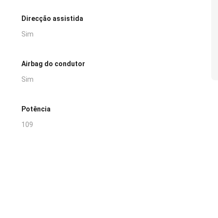
Direcção assistida
Sim
Airbag do condutor
Sim
Potência
109