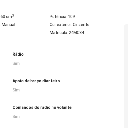
3
 560 cm
Potência: 109
: Manual
Cor exterior: Cinzento
Matrícula: 24MC84
Rádio
Sim
Apoio de braço dianteiro
Sim
Comandos do rádio no volante
Sim