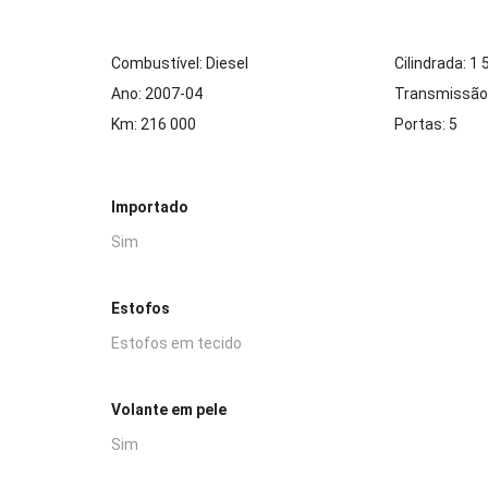
Combustível: Diesel
Cilindrada: 1
Ano: 2007-04
Transmissão
Km: 216 000
Portas: 5
Importado
Sim
Estofos
Estofos em tecido
Volante em pele
Sim