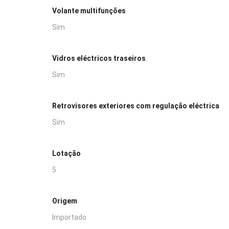
Volante multifunções
Sim
Vidros eléctricos traseiros
Sim
Retrovisores exteriores com regulação eléctrica
Sim
Lotação
5
Origem
Importado