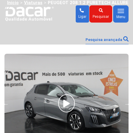
Início
Viaturas
PEUGEOT 208 1.2 PURETECH ALLURE
>
>
Menu
Ligar
Pesquisar
Menu
Pesquisa avançada