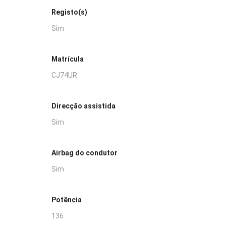
Registo(s)
Sim
Matrícula
CJ74UR
Direcção assistida
Sim
Airbag do condutor
Sim
Potência
136