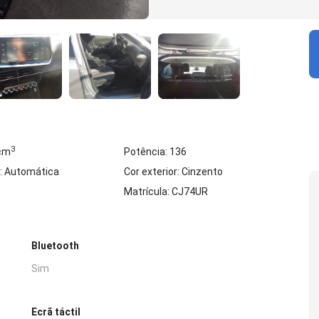
3
 cm
Potência: 136
: Automática
Cor exterior: Cinzento
Matrícula: CJ74UR
Bluetooth
Sim
Ecrã táctil