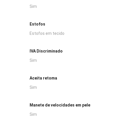
Sim
Estofos
Estofos em tecido
IVA Discriminado
Sim
Aceita retoma
Sim
Manete de velocidades em pele
Sim