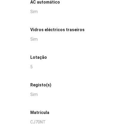
AC automático
Sim
Vidros eléctricos traseiros
Sim
Lotação
5
Registo(s)
Sim
Matrícula
CJ70NT