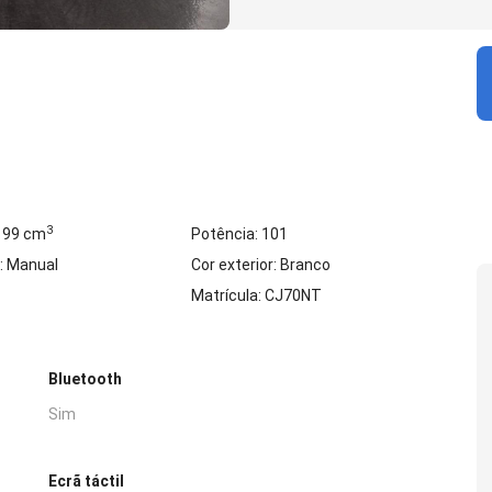
3
 199 cm
Potência: 101
: Manual
Cor exterior: Branco
Matrícula: CJ70NT
Bluetooth
Sim
Ecrã táctil