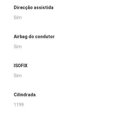
Direcção assistida
Sim
Airbag do condutor
Sim
ISOFIX
Sim
Cilindrada
1199