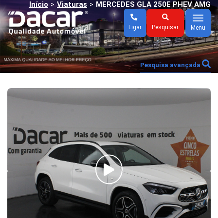
Início
Viaturas
MERCEDES GLA 250E PHEV AMG
>
>
(AUTO)
Menu
Ligar
Pesquisar
Menu
Pesquisa avançada