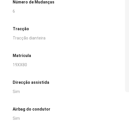
Número de Mudanças
6
Tracção
Tracção dianteira
Matrícula
19XX80
Direcção assistida
Sim
Airbag do condutor
Sim