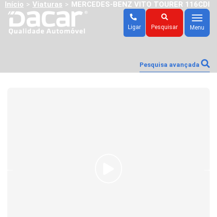
Início
Viaturas
MERCEDES-BENZ VITO TOURER 116CDI
>
>
AUTO
Menu
Ligar
Pesquisar
Menu
Pesquisa avançada