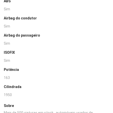
ABS
Sim
Airbag do condutor
Sim
Airbag do passageiro
Sim
ISOFIX
Sim
Potência
163
Cilindrada
1950
Sobre
Mais de 500 viaturas em stock , automóveis usados de