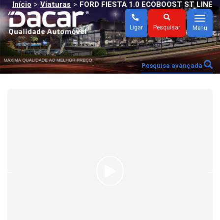
Início
Viaturas
FORD FIESTA 1.0 ECOBOOST ST LINE
>
>
Menu
Ligar
Pesquisar
Menu
Pesquisa avançada