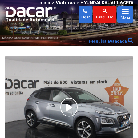
Início
Viaturas
HYUNDAI KAUAI 1.6CRDi
>
>
Menu
Ligar
Pesquisar
Menu
Pesquisa avançada