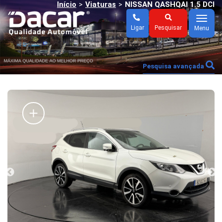
Início
Viaturas
NISSAN QASHQAI 1.5 DCI
>
>
Menu
Ligar
Pesquisar
Menu
Pesquisa avançada