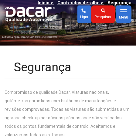
Início >
Conteúdos detalhe >
Segurança
Menu
Ligar
Pesquisar
Menu
Segurança
Compromisso de qualidade Dacar. Viaturas nacionais,
quilómetros garantidos com histórico de manutenções e
revisões comprovadas. Todas as viaturas são submetidas a um
rigoroso check-up por oficinas próprias onde são verificados
todos os pontos fundamentais de controlo. Aceitamos e
valorizamos todas as retomas.