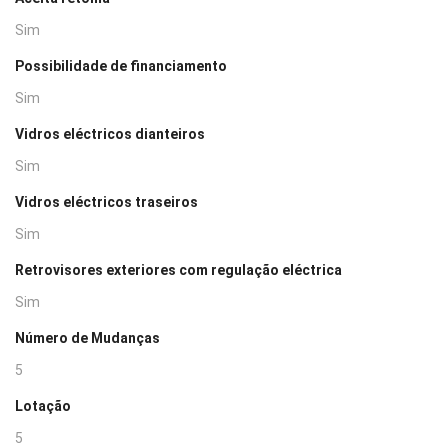
Sim
Possibilidade de financiamento
Sim
Vidros eléctricos dianteiros
Sim
Vidros eléctricos traseiros
Sim
Retrovisores exteriores com regulação eléctrica
Sim
Número de Mudanças
5
Lotação
5