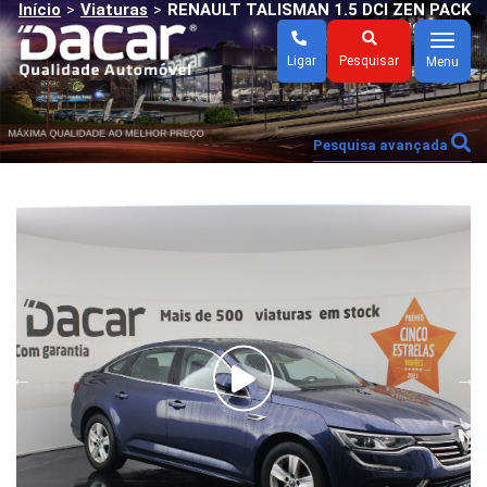
Início
Viaturas
RENAULT TALISMAN 1.5 DCI ZEN PACK
>
>
BUSINESS
Menu
Ligar
Pesquisar
Menu
Pesquisa avançada