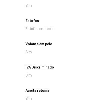
Sim
Estofos
Estofos em tecido
Volante em pele
Sim
IVA Discriminado
Sim
Aceita retoma
Sim