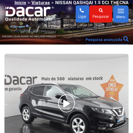
Início
Viaturas
NISSAN QASHQAI 1.5 DCI THECNA
>
>
Menu
Ligar
Pesquisar
Menu
Pesquisa avançada