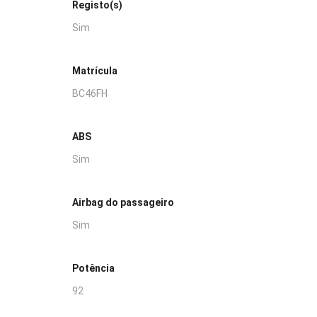
Registo(s)
Sim
Matrícula
BC46FH
ABS
Sim
Airbag do passageiro
Sim
Potência
92