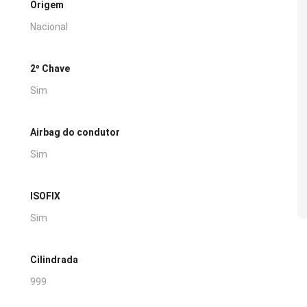
Origem
Nacional
2º Chave
Sim
Airbag do condutor
Sim
ISOFIX
Sim
Cilindrada
999