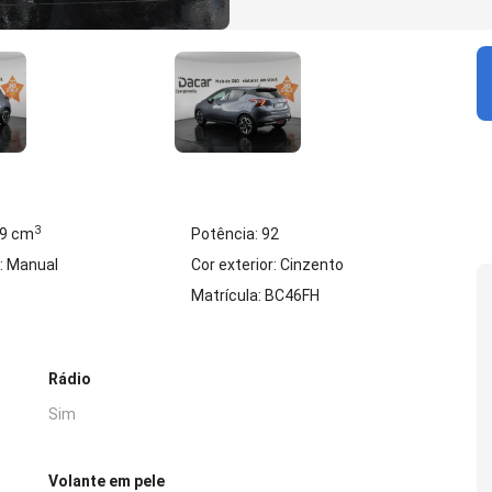
3
99 cm
Potência: 92
: Manual
Cor exterior: Cinzento
Matrícula: BC46FH
Rádio
Sim
Volante em pele