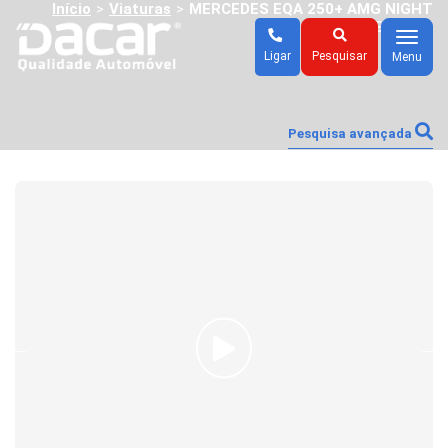
Início
Viaturas
MERCEDES EQA 250+ AMG NIGHT
>
>
EDITION
Menu
Ligar
Pesquisar
Menu
Pesquisa avançada