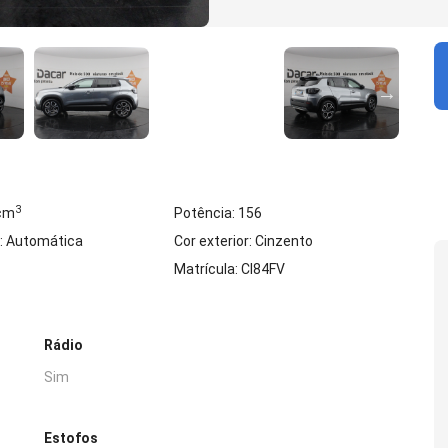
3
 cm
Potência: 156
: Automática
Cor exterior: Cinzento
Matrícula: CI84FV
Rádio
Sim
Estofos