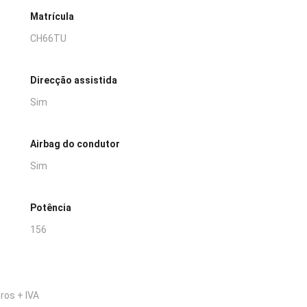
Matrícula
CH66TU
Direcção assistida
Sim
Airbag do condutor
Sim
Potência
156
ros + IVA