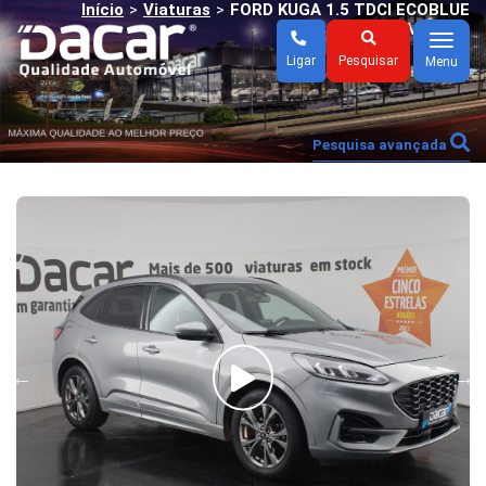
Início
Viaturas
FORD KUGA 1.5 TDCI ECOBLUE
>
>
TITANIUM AUTO
Menu
Ligar
Pesquisar
Menu
Pesquisa avançada