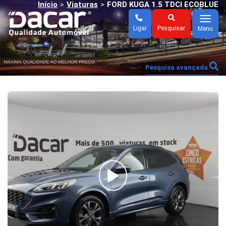
Início
Viaturas
FORD KUGA 1.5 TDCI ECOBLUE
>
>
TITANIUM (AUTO)
Menu
Ligar
Pesquisar
Menu
Pesquisa avançada