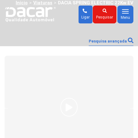
Início
Viaturas
DACIA SPRING ELECTRIC 22Kw EV
>
>
COMFORT (AUTO)
Menu
Ligar
Pesquisar
Menu
Pesquisa avançada