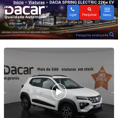
Início
Viaturas
DACIA SPRING ELECTRIC 22Kw EV
>
>
COMFORT (AUTO)
Menu
Ligar
Pesquisar
Menu
Pesquisa avançada