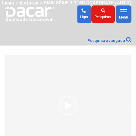
Início
Viaturas
BMW SÉRIE 1 116D CORPORATE (AUTO)
>
>
Menu
Ligar
Pesquisar
Menu
Pesquisa avançada