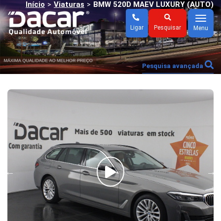
Início
Viaturas
BMW 520D MAEV LUXURY (AUTO)
>
>
Menu
Ligar
Pesquisar
Menu
Pesquisa avançada