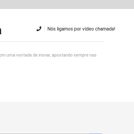
ramos o seu carro
Quem somos
Contactos
a
Nós ligamos por vídeo chamada!
 com uma vontade de inovar, apostando sempre nas