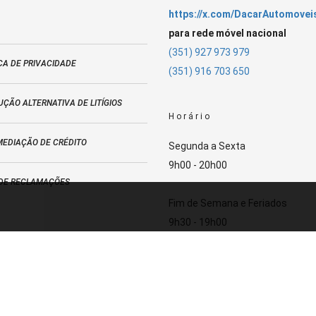
https://x.com/DacarAutomovei
para rede móvel nacional
(351) 927 973 979
CA DE PRIVACIDADE
(351) 916 703 650
ÇÃO ALTERNATIVA DE LITÍGIOS
Horário
MEDIAÇÃO DE CRÉDITO
Segunda a Sexta
9h00 - 20h00
 DE RECLAMAÇÕES
Fim de Semana e Feriados
9h30 - 19h00
Street View Dacar Automóveis