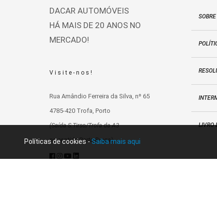
DACAR AUTOMÓVEIS
SOBRE
HÁ MAIS DE 20 ANOS NO
MERCADO!
POLÍTI
RESOLU
Visite-nos!
Rua Amândio Ferreira da Silva, nº 65
INTER
4785-420 Trofa, Porto
LIVRO
(Saída S.Tirso/Trofa da A3
no sentido Porto-Braga)
Políticas de cookies -
Saiba mais aqui