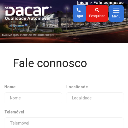
Início
Fale connosco
>
Menu
Ligar
Pesquisar
Menu
Fale connosco
Nome
Localidade
Telemóvel